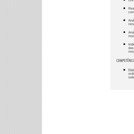
Lev
Rea
com
Aná
ren
Aná
mode
Ind
das
mod
Ela
ord
sel