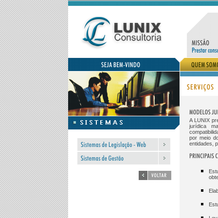
A LUNIX pre
jurídica 
compatibili
por meio do
entidades, 
Est
obt
Ela
Est